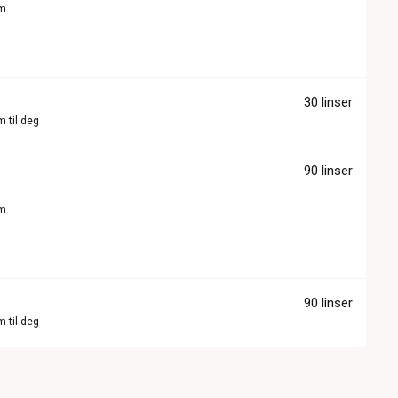
om
30 linser
m til deg
90 linser
om
90 linser
m til deg