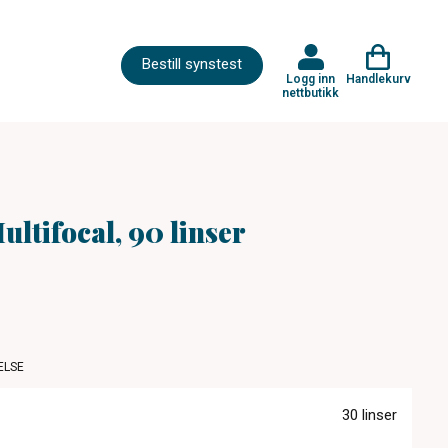
Bestill synstest
Logg inn
Handlekurv
nettbutikk
ultifocal, 90 linser
ELSE
30 linser