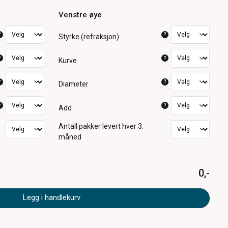
Venstre øye
?
?
Styrke (refraksjon)
?
?
Kurve
?
?
Diameter
?
?
Add
Antall pakker
levert hver 3.
måned
0,-
Legg i handlekurv