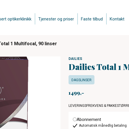
sert optikerklinikk
Tjenester og priser
Faste tilbud
Kontakt
Total 1 Multifocal, 90 linser
DAILIES
Dailies Total 1 M
DAGSLINSER
1499
LEVERINGSFREKVENS & PAKKESTØRR
Abonnement
Automatisk månedlig betaling