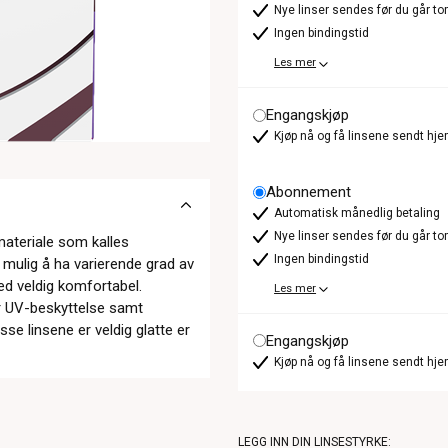
Nye linser sendes før du går t
Ingen bindingstid
Les mer
Engangskjøp
Kjøp nå og få linsene sendt hje
Abonnement
Automatisk månedlig betaling
Nye linser sendes før du går t
-materiale som kalles
Ingen bindingstid
t mulig å ha varierende grad av
med veldig komfortabel.
Les mer
har UV-beskyttelse samt
sse linsene er veldig glatte er
Engangskjøp
Kjøp nå og få linsene sendt hje
LEGG INN DIN LINSESTYRKE: