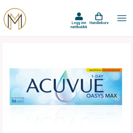
Logg inn
Handlekurv
nettbutikk