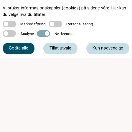
Vi bruker informasjonskapsler (cookies) på sidene våre. Her kan
Kontakt oss
du velge hva du tillater.
Markedsføring
Personalisering
Markedsføring
Personalisering
Analyse
Nødvendig
Analyse
Nødvendig
45 80 80 30
Godta alle
Tillat utvalg
Kun nødvendige
post@mmoptikk.no
Storgata 4B, 1767 Halden
Uke 29, 30 og 31 har butikken redusert
åpningstid: Mandag-
fredag: 10-16 Lørdag: 10-14