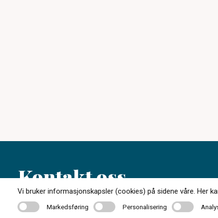
Kontakt oss
Vi bruker informasjonskapsler (cookies) på sidene våre. Her kan 
Markedsføring
Personalisering
Analyse
Markedsføring
Personalisering
Analy
45 80 80 30