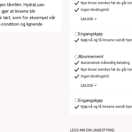
Nye linser sendes før du går t
gen tårefilm. HydraLuxe-
Ingen bindingstid
gjør at linsene blir
ir tørt, som for eksempel når
Les mer
-condition og lignende.
Engangskjøp
Kjøp nå og få linsene sendt hje
Abonnement
Automatisk månedlig betaling
Nye linser sendes før du går t
Ingen bindingstid
Les mer
Engangskjøp
Kjøp nå og få linsene sendt hje
LEGG INN DIN LINSESTYRKE: