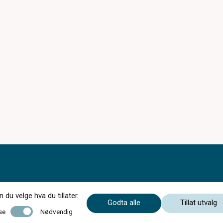
du velge hva du tillater.
Godta alle
Tillat utvalg
Nødvendig
se
Nødvendig
Uke 29, 30 og 31 har butikken redusert