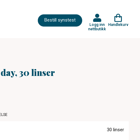
Bestill synstest
Logg inn
Handlekurv
nettbutikk
day, 30 linser
ELSE
30 linser