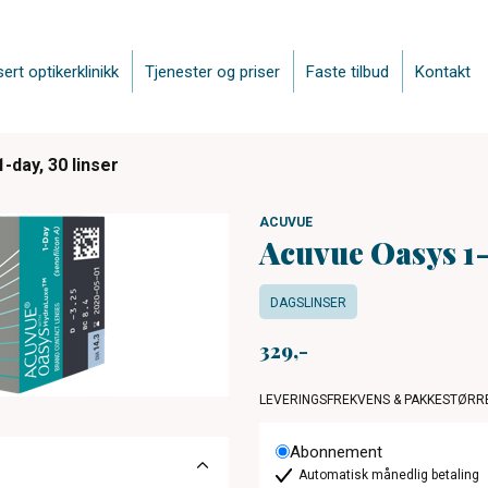
sert optikerklinikk
Tjenester og priser
Faste tilbud
Kontakt
-day, 30 linser
ACUVUE
Acuvue Oasys 1-
DAGSLINSER
329
LEVERINGSFREKVENS & PAKKESTØRR
Abonnement
Automatisk månedlig betaling