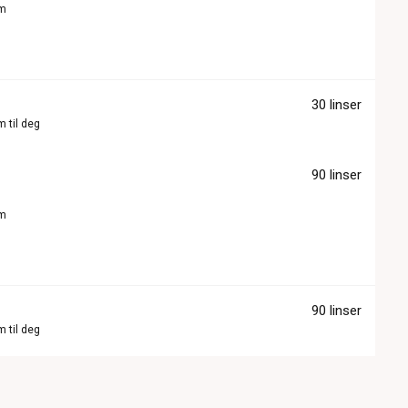
om
30 linser
m til deg
90 linser
om
90 linser
m til deg