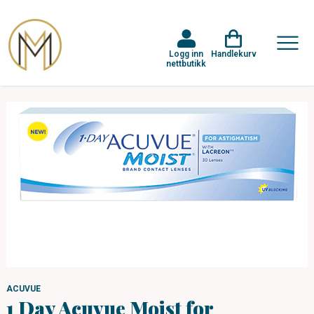
Logg inn
Handlekurv
nettbutikk
ACUVUE
1 Day Acuvue Moist for