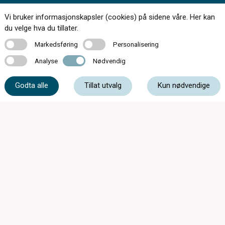
Vi bruker informasjonskapsler (cookies) på sidene våre. Her kan
Kontakt oss
du velge hva du tillater.
Markedsføring
Personalisering
Markedsføring
Personalisering
Analyse
Nødvendig
Analyse
Nødvendig
45 80 80 30
Godta alle
Tillat utvalg
Kun nødvendige
post@mmoptikk.no
Storgata 4B, 1767 Halden
Uke 29, 30 og 31 har butikken redusert
åpningstid: Mandag-